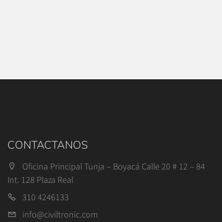
CONTACTANOS
Oficina Principal Tunja – Boyacá Calle 20 # 12 – 84
Int. 128 Plaza Real
310 4246133
info@civiltronic.com