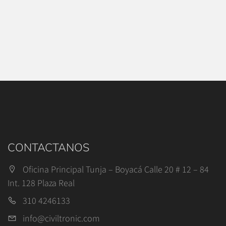
CONTACTANOS
Oficina Principal Tunja – Boyacá Calle 20 # 12 – 84
Int. 128 Plaza Real
310 4246133
info@civiltronic.com