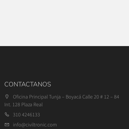
CONTACTANOS
Oficina Principal Tunja – Boyacá Calle 20 # 12 – 84
Int. 128 Plaza Real
310 4246133
info@civiltronic.com