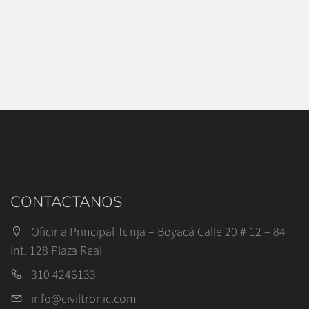
CONTACTANOS
Oficina Principal Tunja – Boyacá Calle 20 # 12 – 84
Int. 128 Plaza Real
310 4246133
info@civiltronic.com