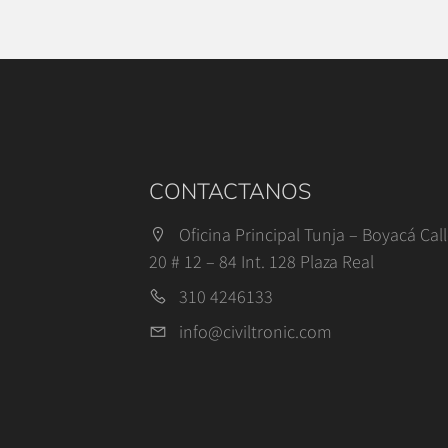
CONTACTANOS
Oficina Principal Tunja – Boyacá Cal
20 # 12 – 84 Int. 128 Plaza Real
310 4246133
info@civiltronic.com