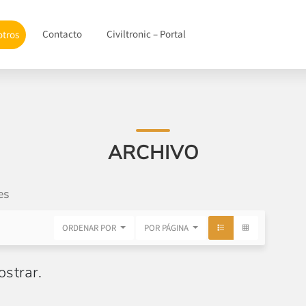
Contacto
Civiltronic – Portal
otros
ARCHIVO
es
ORDENAR POR
POR PÁGINA
strar.