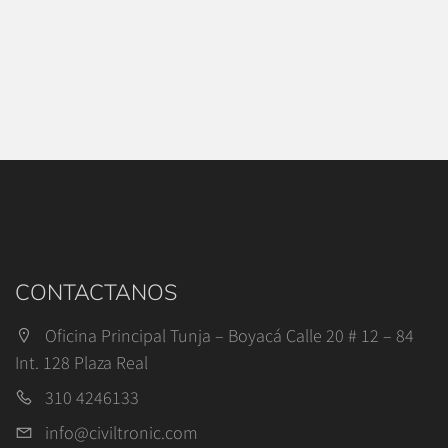
CONTACTANOS
Oficina Principal Tunja – Boyacá Calle 20 # 12 – 84
Int. 128 Plaza Real
310 4246133
info@civiltronic.com