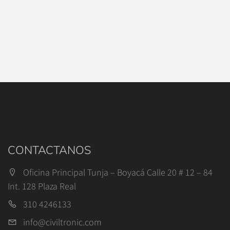
CONTACTANOS
Oficina Principal Tunja – Boyacá Calle 20 # 12 – 84
Int. 128 Plaza Real
310 4246133
info@civiltronic.com