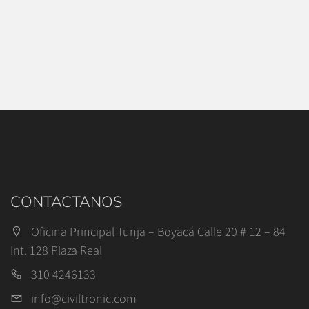
CONTACTANOS
Oficina Principal Tunja – Boyacá Calle 20 # 12 – 84
Int. 128 Plaza Real
310 4246133
info@civiltronic.com