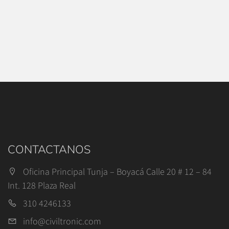
CONTACTANOS
Oficina Principal Tunja – Boyacá Calle 20 # 12 – 84
Int. 128 Plaza Real
310 4246133
info@civiltronic.com