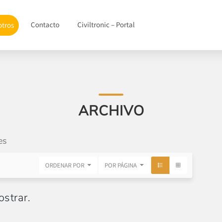
Contacto
Civiltronic – Portal
otros
ARCHIVO
es
ORDENAR POR
POR PÁGINA
strar.