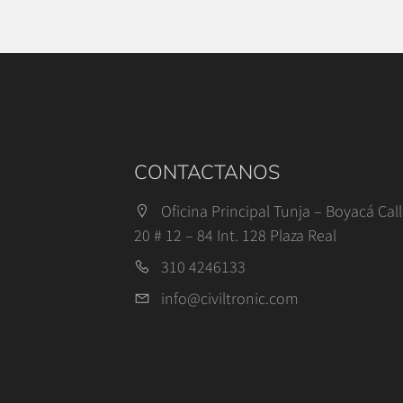
CONTACTANOS
Oficina Principal Tunja – Boyacá Cal
20 # 12 – 84 Int. 128 Plaza Real
310 4246133
info@civiltronic.com