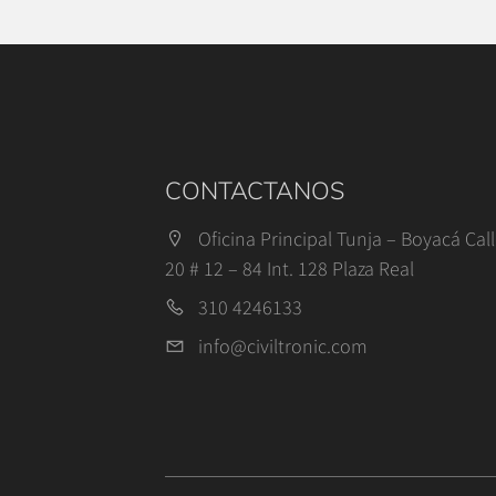
CONTACTANOS
Oficina Principal Tunja – Boyacá Cal
20 # 12 – 84 Int. 128 Plaza Real
310 4246133
info@civiltronic.com