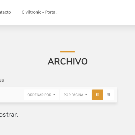
ntacto
Civiltronic – Portal
ARCHIVO
es
ORDENAR POR
POR PÁGINA
strar.