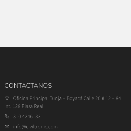
CONTACTANOS
Oficina Principal Tunja – Boyacá Calle 20 # 12 – 84
Int. 128 Plaza Real
310 4246133
info@civiltronic.com